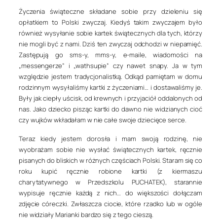
Życzenia świąteczne składane sobie przy dzieleniu się
opłatkiem to Polski zwyczaj. Kiedyś takim zwyczajem było
również wysyłanie sobie kartek świątecznych dla tych, którzy
nie mogli być z nami. Dziś ten zwyczaj odchodzi w niepamięć.
Zastępują go sms-y, mms-y, e-maile, wiadomości na
„messengerze” i „wathsupie” czy nawet snapy. Ja w tym
względzie jestem tradycjonalistką. Odkąd pamiętam w domu
rodzinnym wysyłaliśmy kartki z życzeniami… i dostawaliśmy je.
Były jak ciepły uścisk, od krewnych i przyjaciół oddalonych od
nas. Jako dziecko pisząc kartki do dawno nie widzianych cioć
czy wujków wkładałam w nie całe swoje dziecięce serce.
Teraz kiedy jestem dorosła i mam swoją rodzinę, nie
wyobrażam sobie nie wysłać świątecznych kartek, ręcznie
pisanych do bliskich w różnych częściach Polski. Staram się co
roku kupić ręcznie robione kartki (z kiermaszu
charytatywnego w Przedszkolu PUCHATEK), starannie
wypisuje ręcznie każdą z nich… do większości dołączam
zdjęcie córeczki. Zwłaszcza ciocie, które rzadko lub w ogóle
nie widziały Marianki bardzo się z tego cieszą.