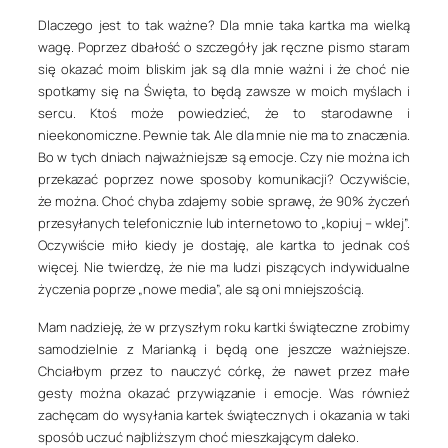
Dlaczego jest to tak ważne? Dla mnie taka kartka ma wielką
wagę. Poprzez dbałość o szczegóły jak ręczne pismo staram
się okazać moim bliskim jak są dla mnie ważni i że choć nie
spotkamy się na Święta, to będą zawsze w moich myślach i
sercu. Ktoś może powiedzieć, że to starodawne i
nieekonomiczne. Pewnie tak. Ale dla mnie nie ma to znaczenia.
Bo w tych dniach najważniejsze są emocje. Czy nie można ich
przekazać poprzez nowe sposoby komunikacji? Oczywiście,
że można. Choć chyba zdajemy sobie sprawę, że 90% życzeń
przesyłanych telefonicznie lub internetowo to „kopiuj – wklej”.
Oczywiście miło kiedy je dostaję, ale kartka to jednak coś
więcej. Nie twierdzę, że nie ma ludzi piszących indywidualne
życzenia poprze „nowe media”, ale są oni mniejszością.
Mam nadzieję, że w przyszłym roku kartki świąteczne zrobimy
samodzielnie z Marianką i będą one jeszcze ważniejsze.
Chciałbym przez to nauczyć córkę, że nawet przez małe
gesty można okazać przywiązanie i emocje. Was również
zachęcam do wysyłania kartek świątecznych i okazania w taki
sposób uczuć najbliższym choć mieszkającym daleko.