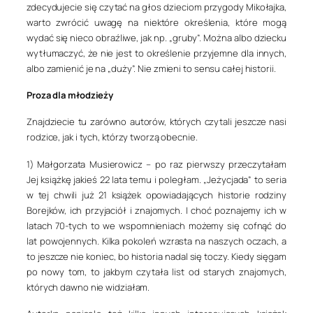
zdecydujecie się czytać na głos dzieciom przygody Mikołajka,
warto zwrócić uwagę na niektóre określenia, które mogą
wydać się nieco obraźliwe, jak np. „gruby”. Można albo dziecku
wytłumaczyć, że nie jest to określenie przyjemne dla innych,
albo zamienić je na „duży”. Nie zmieni to sensu całej historii.
Proza dla młodzieży
Znajdziecie tu zarówno autorów, których czytali jeszcze nasi
rodzice, jak i tych, którzy tworzą obecnie.
1) Małgorzata Musierowicz
– po raz pierwszy przeczytałam
Jej książkę jakieś 22 lata temu i poległam. „Jeżycjada” to seria
w tej chwili już 21 książek opowiadających historie rodziny
Borejków, ich przyjaciół i znajomych. I choć poznajemy ich w
latach 70-tych to we wspomnieniach możemy się cofnąć do
lat powojennych. Kilka pokoleń wzrasta na naszych oczach, a
to jeszcze nie koniec, bo historia nadal się toczy. Kiedy sięgam
po nowy tom, to jakbym czytała list od starych znajomych,
których dawno nie widziałam.