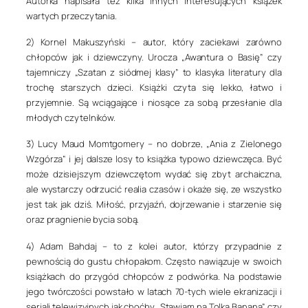
Autorka napisała też kilka innych interesujących książek
wartych przeczytania.
2) Kornel Makuszyński
– autor, który zaciekawi zarówno
chłopców jak i dziewczyny. Urocza „Awantura o Basię” czy
tajemniczy „Szatan z siódmej klasy” to klasyka literatury dla
trochę starszych dzieci. Książki czyta się lekko, łatwo i
przyjemnie. Są wciągające i niosące za sobą przesłanie dla
młodych czytelników.
3) Lucy Maud Momtgomery
– no dobrze, „Ania z Zielonego
Wzgórza” i jej dalsze losy to książka typowo dziewczęca. Być
może dzisiejszym dziewczętom wydać się zbyt archaiczna,
ale wystarczy odrzucić realia czasów i okaże się, ze wszystko
jest tak jak dziś. Miłość, przyjaźń, dojrzewanie i starzenie się
oraz pragnienie bycia sobą.
4) Adam Bahdaj
– to z kolei autor, którzy przypadnie z
pewnością do gustu chłopakom. Często nawiązuje w swoich
książkach do przygód chłopców z podwórka. Na podstawie
jego twórczości powstało w latach 70-tych wiele ekranizacji i
seriali telewizyjnych jak choćby „Stawiam na Tolka Banana” czy