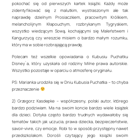
pokochać się od pierwszych kartek książki. Każdy może
zidentyfikować się z malutkim, wystraszonym ale tak
naprawdę dzielnym Prosiaczkiem, pracowitym Królikiem,
melancholijnym Kłapouchym, rozbrykanym Tygryskiem,
wszystko wiedzącym Sową, kochającymi się Maleństwem i
Kangurzycą czy wreszcie misiem o bardzo małym rozumku,
który ma w sobie rozbrajającą prawdę.
Polecam też wszelkie opowiadania o Kubusiu Puchatku
Disney`a, który uzyskała od rodziny Milne prawa autorskie.
Wszystko pozostaje w oparciu o atmosferę oryginału.
PS: Marianka urodziła się w Dniu Kubusia Puchatka – to chyba
przeznaczenie
2) Grzegorz Kasdepke
– współczesny, polski autor, którego
bardzo podziwiam. Ma na swoim koncie bardzo wiele książek
dla dzieci. Dotyka często bardzo trudnych wydawałoby się
tematów takich jak uczucia, prawa dziecka, bezpieczeństwie,
savoir-vivre, czy emocje. Robi to w sposób przystępny nawet
przedszkolakom. Dorośli czytający jego książki swoim