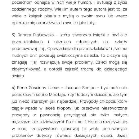
pociechom odnajdą w nich wiele humoru i sytuacji z życia
codziennego rodziny. Wielkim autem tego autora jest to, że
wiele z książek pisała z myślą o swoim synu lub wręcz
opierając się na przeżyciach swoich jako taty.
3) Renata Piątkowska
– która stworzyła książki z myślą o
przedszkolakach i uczniach młodszych klas szkoły
podstawowej. Jej „ Opowiadania dla przedszkolaków” i „Nie ma
nudnych dni” pokazują świat oczyma dziecka. To z czym się
zmagają i jak rozwiązują swoje problemy. Dzieci mogą się
zidentyfikować, a dorośli zajrzeć trochę do dziecięcego
świata.
4) Rene Goscinny i Jean – Jacques Sempe
– być może nie
poleciłabym serii o Mikołajku najmłodszym dzieciom, ale tym
już nieco starszym jak najbardziej. Przygody chłopca, który
ciągle wpada w jakieś kłopoty lub przeżywa niestworzone
przygody z pewnością przyciągnął nie tylko małych
mężczyzn, ale i dziewczynki. Po mimo iż historia rozgrywa się
w innej rzeczywistości czasowej to wiele poruszanych
problemów dotyczy również dzisiejszych dzieci. Jeżeli