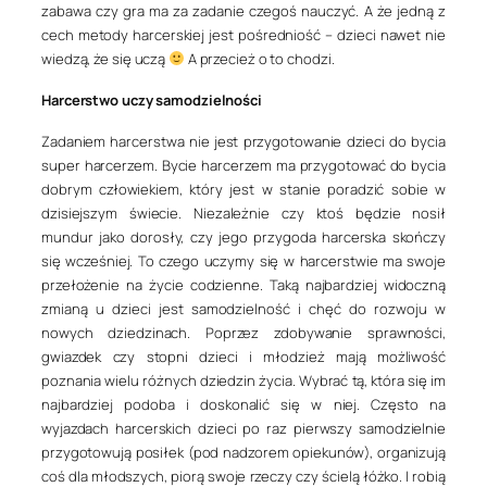
zabawa czy gra ma za zadanie czegoś nauczyć. A że jedną z
cech metody harcerskiej jest pośredniość – dzieci nawet nie
wiedzą, że się uczą
A przecież o to chodzi.
Harcerstwo uczy samodzielności
Zadaniem harcerstwa nie jest przygotowanie dzieci do bycia
super harcerzem. Bycie harcerzem ma przygotować do bycia
dobrym człowiekiem, który jest w stanie poradzić sobie w
dzisiejszym świecie. Niezależnie czy ktoś będzie nosił
mundur jako dorosły, czy jego przygoda harcerska skończy
się wcześniej. To czego uczymy się w harcerstwie ma swoje
przełożenie na życie codzienne. Taką najbardziej widoczną
zmianą u dzieci jest samodzielność i chęć do rozwoju w
nowych dziedzinach. Poprzez zdobywanie sprawności,
gwiazdek czy stopni dzieci i młodzież mają możliwość
poznania wielu różnych dziedzin życia. Wybrać tą, która się im
najbardziej podoba i doskonalić się w niej. Często na
wyjazdach harcerskich dzieci po raz pierwszy samodzielnie
przygotowują posiłek (pod nadzorem opiekunów), organizują
coś dla młodszych, piorą swoje rzeczy czy ścielą łóżko. I robią