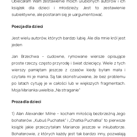
Obiecałam Wam zestawienie moich ulubionych autorów i ich
książek dla dzieci i młodzieży. Jest to zestawienie
subiektywne, ale postaram się je uargumentować.
Poezja dla dzieci
Jest wielu autorów, których bardzo lubię. Ale dla mnie król jest
jeden
Jan Brzechwa
– cudowne, rymowane wiersze opisujące
proste rzeczy, często przyrodę i świat dziecięcy. Wiele z tych
wierszy pamiętam jeszcze z czasów kiedy byłam mała i
czytała mi je mama. Są tak skonstruowane, że bez problemu
po latach cytuję je w całości lub w większych fragmentach.
Moja Marianka uwielbia „Na straganie”
Proza dla dzieci
1) Alan Alexander Milne
– kocham miłością bezbrzeżną Jego
bohaterów. „Kubuś Puchatek” i „Chatka Puchatka” to pierwsze
książki jakie przeczytałam Mariance jeszcze w inkubatorze.
Bohaterowie, z których każdy jest tak bardzo inny, pozwalają