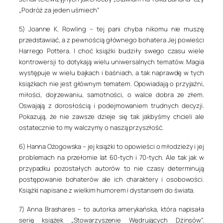
„Podróż za jeden uśmiech”
5) Joanne K. Rowling –
tej pani chyba nikomu nie muszę
przedstawiać, a z pewnością głównego bohatera Jej powieści
Harrego Pottera. I choć książki budziły swego czasu wiele
kontrowersji to dotykają wielu uniwersalnych tematów. Magia
występuje w wielu bajkach i baśniach, a tak naprawdę w tych
książkach nie jest głównym tematem. Opowiadają o przyjaźni,
miłości, dojrzewaniu, samotności, o walce dobra ze złem.
Oswajają z dorosłością i podejmowaniem trudnych decyzji.
Pokazują, że nie zawsze dzieje się tak jakbyśmy chcieli ale
ostatecznie to my walczymy o naszą przyszłość.
6) Hanna Ożogowska –
jej książki to opowieści o młodzieży i jej
problemach na przełomie lat 60-tych i 70-tych. Ale tak jak w
przypadku pozostałych autorów to nie czasy determinują
postępowanie bohaterów ale ich charaktery i osobowości.
Książki napisane z wielkim humorem i dystansem do świata.
7) Anna Brashares
– to autorka amerykańska, która napisała
serię książek „Stowarzyszenie Wędrujących Dżinsów”.