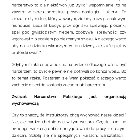
harcerstwo to dla niektórych już „tylko” wspomnienie, to na
zawsze w sercu pozostaje pewna nostalgia i iskierka. To
zrozumie tylko ten, który w szarym, zielonym czy granatowym
mundurze siedział kiedyś przy ognisku śpiewając piosenki,
spał pod gwiaździstym niebem, zdobywał sprawności czy
wędrował z plecakiem po nieznanym szlaku. A dlaczego warto
aby nasze dziecko wkroczyło w ten dziwny, ale jakże piękny
braterski świat?
Gdybym miała odpowiedzieć na pytanie dlaczego warto być
harcerzem, to byście pewnie nie dotrwali do końca wpisu. Bo
to temat rzeka. Postaram się Wam pokazać dlaczego warto
zachęcić dzieci do zostania zuchem lub harcerzem.
Związek Harcerstwa Polskiego jest organizacją
wychowawczą
Czy to znaczy, że instruktorzy chcą wychować nasze dzieci?
Nie, ale bardzo chętnie nas w tym wesprą. Często pomimo
młodego wieku są dobrze przygotowani do pracy z naszymi
dziećmi. Szkolą się na specjalnych kursach, warsztatach i