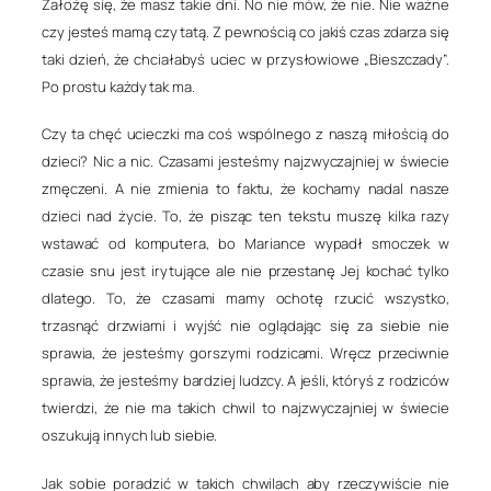
Założę się, że masz takie dni. No nie mów, że nie. Nie ważne
czy jesteś mamą czy tatą. Z pewnością co jakiś czas zdarza się
taki dzień, że chciałabyś uciec w przysłowiowe „Bieszczady”.
Po prostu każdy tak ma.
Czy ta chęć ucieczki ma coś wspólnego z naszą miłością do
dzieci? Nic a nic. Czasami jesteśmy najzwyczajniej w świecie
zmęczeni. A nie zmienia to faktu, że kochamy nadal nasze
dzieci nad życie. To, że pisząc ten tekstu muszę kilka razy
wstawać od komputera, bo Mariance wypadł smoczek w
czasie snu jest irytujące ale nie przestanę Jej kochać tylko
dlatego. To, że czasami mamy ochotę rzucić wszystko,
trzasnąć drzwiami i wyjść nie oglądając się za siebie nie
sprawia, że jesteśmy gorszymi rodzicami. Wręcz przeciwnie
sprawia, że jesteśmy bardziej ludzcy. A jeśli, któryś z rodziców
twierdzi, że nie ma takich chwil to najzwyczajniej w świecie
oszukują innych lub siebie.
Jak sobie poradzić w takich chwilach aby rzeczywiście nie