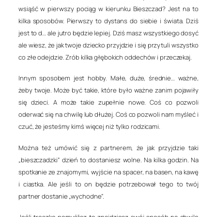
wsiąść w pierwszy pociąg w kierunku Bieszczad? Jest na to
kilka sposobów. Pierwszy to dystans do siebie i świata. Dziś
jest to d… ale jutro będzie lepiej. Dziś masz wszystkiego dosyć
ale wiesz, że jak twoje dziecko przyjdzie i się przytuli wszystko
co złe odejdzie. Zrób kilka głębokich oddechów i przeczekaj.
Innym sposobem jest hobby. Małe, duże, średnie… ważne,
żeby twoje. Może być takie, które było ważne zanim pojawiły
się dzieci. A może takie zupełnie nowe. Coś co pozwoli
oderwać się na chwilę lub dłużej. Coś co pozwoli nam myśleć i
czuć, że jesteśmy kimś więcej niż tylko rodzicami.
Można też umówić się z partnerem, że jak przyjdzie taki
„bieszczadzki” dzień to dostaniesz wolne. Na kilka godzin. Na
spotkanie ze znajomymi, wyjście na spacer, na basen, na kawę
i ciastka. Ale jeśli to on będzie potrzebował tego to twój
partner dostanie „wychodne”.