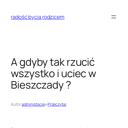
Przejdź
do
radość bycia rodzicem
treści
A gdyby tak rzucić
wszystko i uciec w
Bieszczady ?
Autor:
administacja
w
Przeczytaj