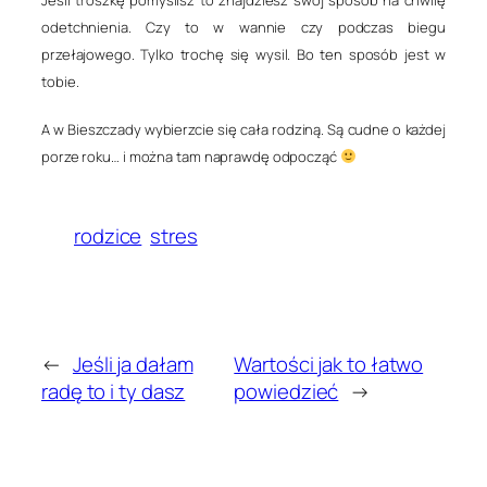
Jeśli troszkę pomyślisz to znajdziesz swój sposób na chwilę
odetchnienia. Czy to w wannie czy podczas biegu
przełajowego. Tylko trochę się wysil. Bo ten sposób jest w
tobie.
A w Bieszczady wybierzcie się cała rodziną. Są cudne o każdej
porze roku… i można tam naprawdę odpocząć
rodzice
stres
←
Jeśli ja dałam
Wartości jak to łatwo
radę to i ty dasz
powiedzieć
→